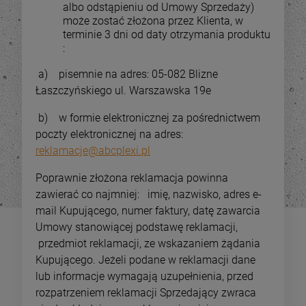
84,00 zł
35,7
ajniższa cena:
Najniższa cena:
albo odstąpieniu od Umowy Sprzedaży)
może zostać złożona przez Klienta, w
terminie 3 dni od daty otrzymania produktu
:
DO KOSZYKA
DO KOSZYKA
a) pisemnie na adres: 05-082 Blizne
Łaszczyńskiego ul. Warszawska 19e
b) w formie elektronicznej za pośrednictwem
poczty elektronicznej na adres:
reklamacje@abcplexi.pl
Poprawnie złożona reklamacja powinna
zawierać co najmniej: imię, nazwisko, adres e-
mail Kupującego, numer faktury, datę zawarcia
Umowy stanowiącej podstawę reklamacji,
przedmiot reklamacji, ze wskazaniem żądania
Kupującego. Jeżeli podane w reklamacji dane
lub informacje wymagają uzupełnienia, przed
rozpatrzeniem reklamacji Sprzedający zwraca