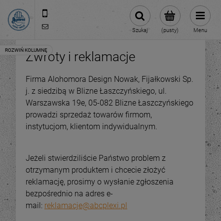
512 106 162
sklep@abcplexi.pl
Szukaj
(pusty)
Menu
Zwroty i reklamacje
Firma Alohomora Design Nowak, Fijałkowski Sp.
j. z siedzibą w Blizne Łaszczyńskiego, ul.
Warszawska 19e, 05-082 Blizne Łaszczyńskiego
prowadzi sprzedaż towarów firmom,
instytucjom, klientom indywidualnym.
Jeżeli stwierdziliście Państwo problem z
otrzymanym produktem i chcecie złożyć
reklamację, prosimy o wysłanie zgłoszenia
bezpośrednio na adres e-
mail:
reklamacje@abcplexi.pl