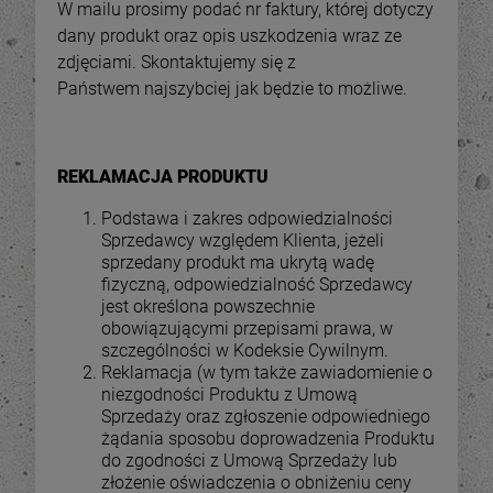
W mailu prosimy podać nr faktury, której dotyczy
dany produkt oraz opis uszkodzenia wraz ze
zdjęciami. Skontaktujemy się z
Państwem najszybciej jak będzie to możliwe.
REKLAMACJA PRODUKTU
Podstawa i zakres odpowiedzialności
Sprzedawcy względem Klienta, jeżeli
sprzedany produkt ma ukrytą wadę
fizyczną, odpowiedzialność Sprzedawcy
jest określona powszechnie
obowiązującymi przepisami prawa, w
-
34
%
-
45
szczególności w Kodeksie Cywilnym.
Reklamacja (w tym także zawiadomienie o
OUTLET - Pojemnik
OUTLET - Pojemnik
niezgodności Produktu z Umową
kostka, kubik 15x15x15
kostka, kubik 10x10x18
Sprzedaży oraz zgłoszenie odpowiedniego
cm - plexi 3 mm
cm - plexi 3 mm
55,78 zł
żądania sposobu doprowadzenia Produktu
35,76 zł
do zgodności z Umową Sprzedaży lub
84,00 zł
65,0
ena regularna:
Cena regularna:
złożenie oświadczenia o obniżeniu ceny