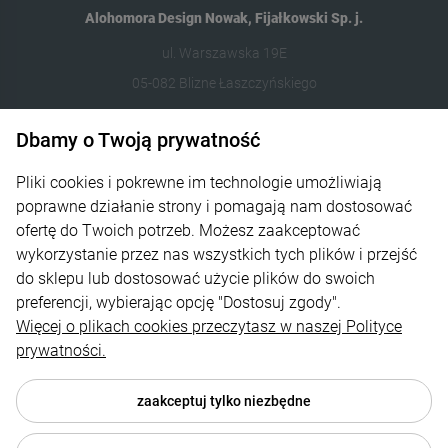
Alohomora Design Nowak, Fijałkowski Sp. j.
ul. Warszawska 19E
05-082 Blizne Łaszczyńskiego
512 106 162
Dbamy o Twoją prywatność
sklep@abcplexi.pl
Pliki cookies i pokrewne im technologie umożliwiają
poprawne działanie strony i pomagają nam dostosować
Pomoc
ofertę do Twoich potrzeb. Możesz zaakceptować
wykorzystanie przez nas wszystkich tych plików i przejść
Moje konto
do sklepu lub dostosować użycie plików do swoich
Płatności i dostawa
preferencji, wybierając opcję "Dostosuj zgody".
Więcej o plikach cookies przeczytasz w naszej Polityce
Informacje
prywatności.
O nas
zaakceptuj tylko niezbędne