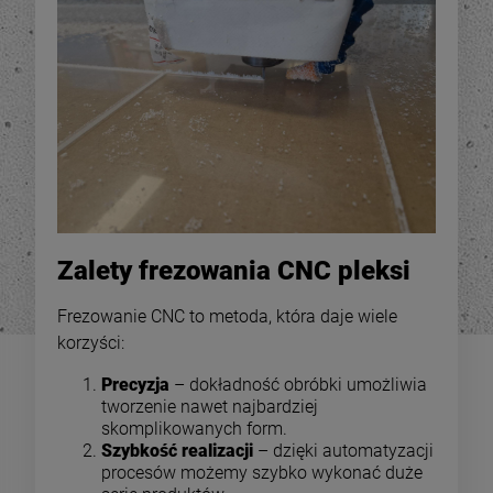
84,00 zł
84,0
ajniższa cena:
Najniższa cena:
DO KOSZYKA
DO KOSZYKA
Zalety frezowania CNC pleksi
Frezowanie CNC to metoda, która daje wiele
korzyści:
Precyzja
– dokładność obróbki umożliwia
tworzenie nawet najbardziej
skomplikowanych form.
Szybkość realizacji
– dzięki automatyzacji
procesów możemy szybko wykonać duże