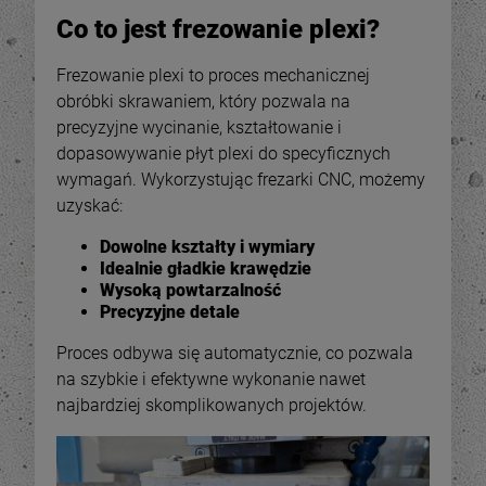
Co to jest frezowanie plexi?
Frezowanie plexi to proces mechanicznej
obróbki skrawaniem, który pozwala na
precyzyjne wycinanie, kształtowanie i
dopasowywanie płyt plexi do specyficznych
wymagań. Wykorzystując frezarki CNC, możemy
uzyskać:
Dowolne kształty i wymiary
Idealnie gładkie krawędzie
Wysoką powtarzalność
Precyzyjne detale
-
34
%
-
34
Proces odbywa się automatycznie, co pozwala
na szybkie i efektywne wykonanie nawet
OUTLET - Pojemnik
OUTLET - Pojemnik
kostka, kubik 15x15x15
kostka, kubik 15x15x15
najbardziej skomplikowanych projektów.
cm - plexi 3 mm
cm - plexi 3 mm
55,78 zł
55,78 zł
84,00 zł
84,0
ena regularna:
Cena regularna: