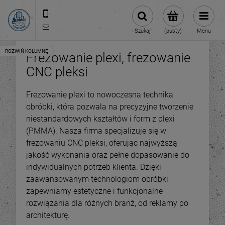
512 106 162
sklep@abcplexi.pl
Szukaj
(pusty)
Menu
Frezowanie plexi, frezowanie
CNC pleksi
Frezowanie plexi to nowoczesna technika
obróbki, która pozwala na precyzyjne tworzenie
niestandardowych kształtów i form z plexi
(PMMA). Nasza firma specjalizuje się w
frezowaniu CNC pleksi, oferując najwyższą
jakość wykonania oraz pełne dopasowanie do
indywidualnych potrzeb klienta. Dzięki
zaawansowanym technologiom obróbki
zapewniamy estetyczne i funkcjonalne
rozwiązania dla różnych branż, od reklamy po
architekturę.