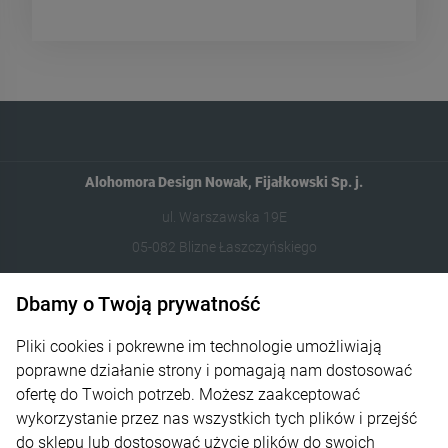
Alohomora Design Nowak, Fijałkowski Sp. j.
ul. Warszawska 19E
05-082 Blizne Łaszczyńskiego
512 106 162
Dbamy o Twoją prywatność
sklep@abcplexi.pl
Pliki cookies i pokrewne im technologie umożliwiają
poprawne działanie strony i pomagają nam dostosować
Pomoc
ofertę do Twoich potrzeb. Możesz zaakceptować
wykorzystanie przez nas wszystkich tych plików i przejść
Moje konto
do sklepu lub dostosować użycie plików do swoich