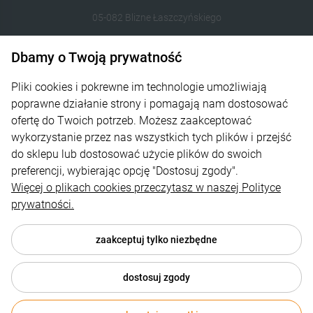
05-082 Blizne Łaszczyńskiego
512 106 162
Dbamy o Twoją prywatność
sklep@abcplexi.pl
Pliki cookies i pokrewne im technologie umożliwiają
poprawne działanie strony i pomagają nam dostosować
Pomoc
ofertę do Twoich potrzeb. Możesz zaakceptować
wykorzystanie przez nas wszystkich tych plików i przejść
Moje konto
do sklepu lub dostosować użycie plików do swoich
Płatności i dostawa
preferencji, wybierając opcję "Dostosuj zgody".
Więcej o plikach cookies przeczytasz w naszej Polityce
Informacje
prywatności.
O nas
zaakceptuj tylko niezbędne
dostosuj zgody
© 2026 www.abcplexi.pl . Wszelkie prawa zastrzeżone.