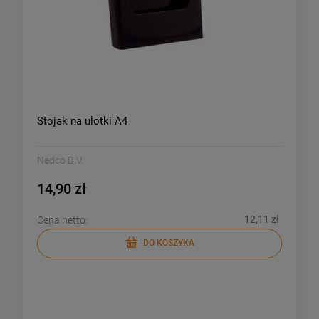
Stojak na ulotki A4
Nedco B.V.
14,90 zł
12,11 zł
Cena netto:
DO KOSZYKA