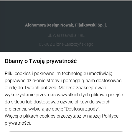
Alohomora Design Nowak, Fijałkowski Sp. j.
ul. Warszawska 19E
05-082 Blizne Łaszczyńskiego
512 106 162
Dbamy o Twoją prywatność
sklep@abcplexi.pl
Pliki cookies i pokrewne im technologie umożliwiają
poprawne działanie strony i pomagają nam dostosować
Pomoc
ofertę do Twoich potrzeb. Możesz zaakceptować
wykorzystanie przez nas wszystkich tych plików i przejść
Moje konto
do sklepu lub dostosować użycie plików do swoich
Płatności i dostawa
preferencji, wybierając opcję "Dostosuj zgody".
Więcej o plikach cookies przeczytasz w naszej Polityce
Informacje
prywatności.