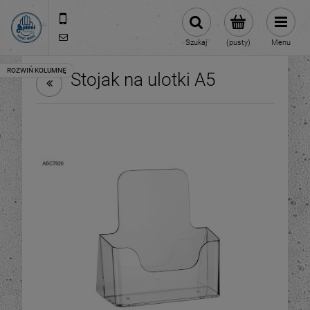
512 106 162
sklep@abcplexi.pl
Szukaj
(pusty)
Menu
Stojak na ulotki A5