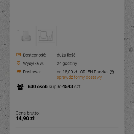
Dostępność:
duża ilość
Wysyłka w:
24 godziny
Dostawa:
od 18,00 zł
- ORLEN Paczka
sprawdź formy dostawy
Cena nie zawiera ewentualnych kosztów płatności
630
osób
kupiło
4543
szt.
-
34
%
-
25
OUTLET - Pojemnik
OUTLET - Pojemnik
Cena brutto:
kostka, kubik 15x15x15
kostka, kubik 10x10x18
14,90 zł
cm - plexi 3 mm
cm - plexi 3 mm
55,78 zł
48,76 zł
84,00 zł
65,0
ena regularna:
Cena regularna: