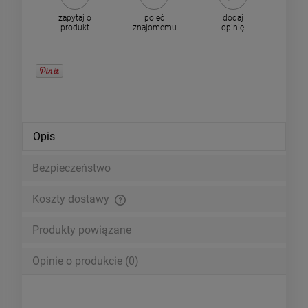
zapytaj o
poleć
dodaj
produkt
znajomemu
opinię
Opis
Bezpieczeństwo
Koszty dostawy
Cena nie zawiera ewentualnych kosztów płatności
Produkty powiązane
Opinie o produkcie (0)