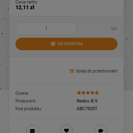
Cena netto:
84,00 zł
48,7
ajniższa cena:
Najniższa cena:
12,11 zł
DO KOSZYKA
DO KOSZYKA
szt.
DO KOSZYKA
dodaj do przechowalni
Ocena:
Producent:
Nedco B.V.
Kod produktu:
ABC7920T