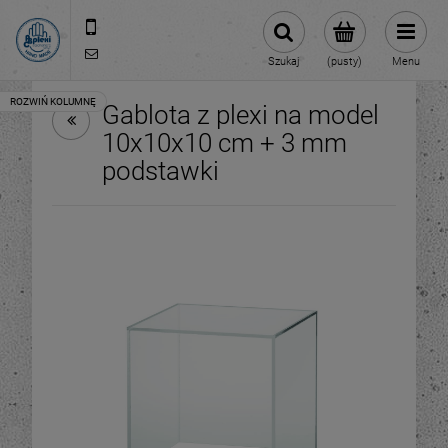
512 106 162
sklep@abcplexi.pl
Szukaj
(pusty)
Menu
Gablota z plexi na model
10x10x10 cm + 3 mm
podstawki