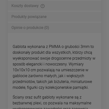
Koszty dostawy
Cena nie zawiera ewentualnych kosztów płatności
Produkty powiązane
Opinie o produkcie (0)
Gablota wykonana z PMMA o grubości 3mm to
doskonały produkt dla wszystkich, którzy chcą
wyeksponować swoje drogocenne przedmioty w
sposób elegancki i nowoczesny. Wymiary
10x10x10 cm pozwalają na umieszczenie w
gablocie zarówno małych, jak i większych
przedmiotów, takich jak biżuteria, miniaturowe
modele, figurki czy kolekcjonerskie pamiątki.
Ściany oraz sufit gabloty wykonane są z
bezbarwnej plexi, co pozwala na maksymalne
wyeksponowanie zawartości oraz zapewnia