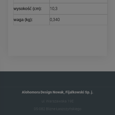
10,3
wysokość (cm):
0,340
waga (kg):
Alohomora Design Nowak, Fijałkowski Sp. j.
ul. Warszawska 19E
05-082 Blizne Łaszczyńskiego