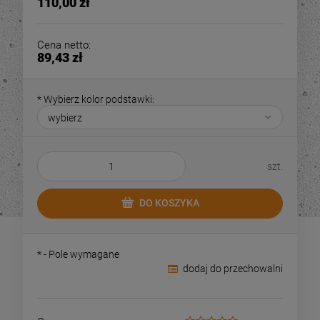
110,00 zł
84,00 zł
84,0
ajniższa cena:
Najniższa cena:
Cena netto:
89,43 zł
DO KOSZYKA
DO KOSZYKA
*
Wybierz kolor podstawki:
szt.
DO KOSZYKA
*
- Pole wymagane
dodaj do przechowalni