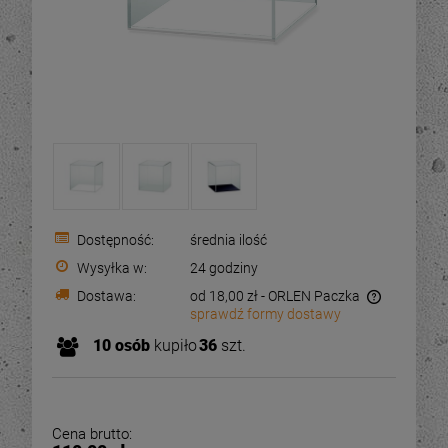
Dostępność:
średnia ilość
Wysyłka w:
24 godziny
Dostawa:
od 18,00 zł
- ORLEN Paczka
sprawdź formy dostawy
Cena nie zawiera ewentualnych kosztów płatności
-
34
%
-
25
10
osób
kupiło
36
szt.
OUTLET - Pojemnik
OUTLET - Pojemnik
kostka, kubik 15x15x15
kostka, kubik 15x15x15
cm - plexi 3 mm
cm - plexi 3 mm
55,78 zł
63,00 zł
Cena brutto:
84,00 zł
84,0
ena regularna:
Cena regularna: