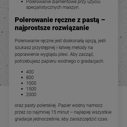
84,00 zł
84,0
ajniższa cena:
Najniższa cena:
Polerowanie diamentowe przy użyciu
specjalistycznych maszyn.
Polerowanie ręczne z pastą –
DO KOSZYKA
DO KOSZYKA
najprostsze rozwiązanie
Polerowanie ręczne jest doskonałą opcją, jeśli
szukasz przystępnej i łatwej metody na
poprawienie wyglądu plexi. Aby zacząć,
potrzebujesz papieru wodnego o gradacjach:
400
800
1000
1500
2000
oraz pasty polerskiej. Papier wodny namocz
przez co najmniej 15 minut – najlepiej wszystkie
gradacje jednocześnie, aby zaoszczędzić czas.