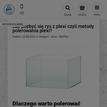
512 106 162
sklep@abcplexi.pl
Szukaj
(pusty)
Menu
Jak pozbyć się rys z plexi czyli metody
polerowania plexi?
Dodano:
20-08-2022
w kategorii:
-
autor:
ABCPlexi
Dlaczego warto polerować