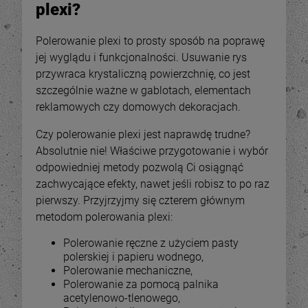
plexi?
Polerowanie plexi to prosty sposób na poprawę
jej wyglądu i funkcjonalności. Usuwanie rys
przywraca krystaliczną powierzchnię, co jest
szczególnie ważne w gablotach, elementach
reklamowych czy domowych dekoracjach.
Czy polerowanie plexi jest naprawdę trudne?
Absolutnie nie! Właściwe przygotowanie i wybór
odpowiedniej metody pozwolą Ci osiągnąć
zachwycające efekty, nawet jeśli robisz to po raz
pierwszy. Przyjrzyjmy się czterem głównym
-
34
%
-
34
metodom polerowania plexi:
Polerowanie ręczne z użyciem pasty
OUTLET - Pojemnik
OUTLET - Pojemnik
kostka, kubik 15x15x15
kostka, kubik 15x15x15
polerskiej i papieru wodnego,
cm - plexi 3 mm
cm - plexi 3 mm
Polerowanie mechaniczne,
55,78 zł
55,78 zł
Polerowanie za pomocą palnika
84,00 zł
84,0
ena regularna:
Cena regularna:
acetylenowo-tlenowego,