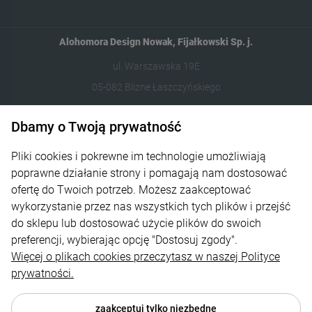
Alohomora Design Nowak, Fijałkowski Sp. j.
ul. Warszawska 19E
05-082 Blizne Łaszczyńskiego
512 106 162
Dbamy o Twoją prywatność
sklep@abcplexi.pl
Pliki cookies i pokrewne im technologie umożliwiają
poprawne działanie strony i pomagają nam dostosować
Pomoc
ofertę do Twoich potrzeb. Możesz zaakceptować
wykorzystanie przez nas wszystkich tych plików i przejść
Moje konto
do sklepu lub dostosować użycie plików do swoich
Płatności i dostawa
preferencji, wybierając opcję "Dostosuj zgody".
Więcej o plikach cookies przeczytasz w naszej Polityce
Informacje
prywatności.
O nas
zaakceptuj tylko niezbędne